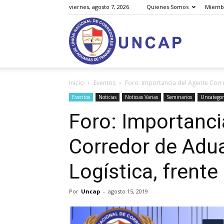
viernes, agosto 7, 2026
Quienes Somos
Miemb
Unión
Inicio
Eventos
Foro: Importancia del Agente Corre
Nacional
Eventos
Noticias
Noticias Varias
Seminarios
Uncategor
Foro: Importanci
Corredor de Adu
de
Logística, frente
Por
Uncap
-
agosto 15, 2019
Corredores