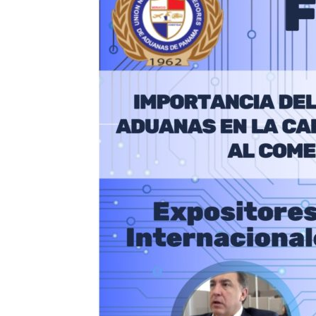
de
Aduana
de
Panamá