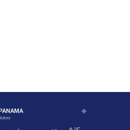
PANAMA
Nubes
°
24