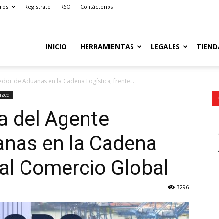
ros
Regístrate
RSO
Contáctenos
INICIO
HERRAMIENTAS
LEGALES
TIEND
dor de Aduanas en la Cadena Logística, frente...
ized
a del Agente
anas en la Cadena
 al Comercio Global
3296