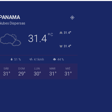
PANAMA
Nubes Dispersas
°
31.4
°
C
31.4
°
31.4
51 %
4.1kmh
44 %
SÁB
DOM
LUN
MAR
MIÉ
31
°
29
°
30
°
31
°
31
°