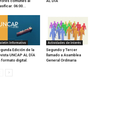
rores comunes al
AL DÍA
asificar. 06:00...
oletín Informativo
Actividades de Interés
gunda Edición de la
Segundo y Tercer
vista UNCAP AL DÍA
llamado a Asamblea
 formato digital.
General Ordinaria