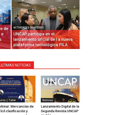
e de
ACTIVIDADES DE INTERÉS
 e
UNCAP participa en el
s
lanzamiento oficial de l a nueva
plataforma tecnológica PILA
ULTIMAS NOTICIAS
urso | Taller
Noticias
binar: Mercancías de
Lanzamiento Digital de la
fícil clasificación y
Segunda Revista UNCAP