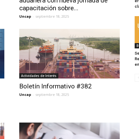
aduanera con nueva jornada de
er
cl
capacitación sobre...
Uncap
-
septiembre 18, 2025
B
Se
Re
en
Actividades de Interés
Boletín Informativo #382
Uncap
-
septiembre 18, 2025