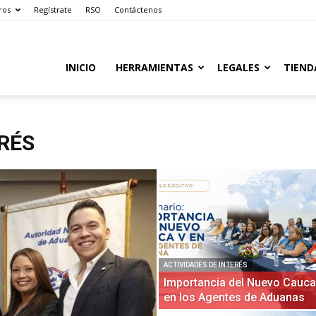
ros
Regístrate
RSO
Contáctenos
INICIO
HERRAMIENTAS
LEGALES
TIEND
ERÉS
ACTIVIDADES DE INTERÉS
Importancia del Nuevo Cauca
en los Agentes de Aduanas