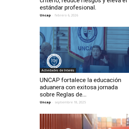
criterio, reduce riesgos y eleva el
estándar profesional.
Uncap
-
febrero 6, 2026
Actividades de Interés
UNCAP fortalece la educación
aduanera con exitosa jornada
sobre Reglas de...
Uncap
-
septiembre 18, 2025