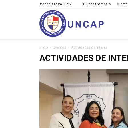
sábado, agosto 8, 2026
Quienes Somos
Miemb
Unión
Inicio
Eventos
Actividades de Interés
Nacional
ACTIVIDADES DE INT
de
Corredores