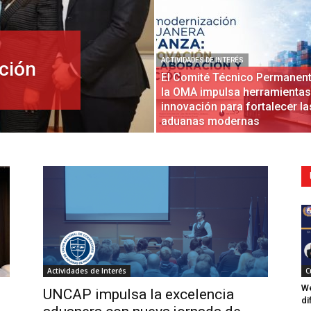
ACTIVIDADES DE INTERÉS
ción
El Comité Técnico Permanent
la OMA impulsa herramientas
innovación para fortalecer la
aduanas modernas
Actividades de Interés
C
We
UNCAP impulsa la excelencia
di