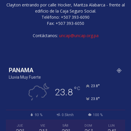
Clayton entrando por calle Hocker, Maritza Alabarca - frente al
edificio de la Caja Seguro Social.
Teléfono: +507 393-6090
Fax: +507 393-6050
Contáctanos:
uncap@uncap.org.pa
PANAMA
Lluvia Muy Fuerte
°
23.8
°
C
23.8
°
23.8
93 %
0.5kmh
100 %
JUE
VIE
SÁB
DOM
LUN