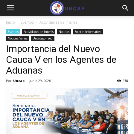
Inicio
Eventos
Actividades de Interés
Eventos
Actividades de Interés
Noticias
Boletín Informativo
Noticias Varias
Uncategorized
Importancia del Nuevo
Cauca V en los Agentes de
Aduanas
Por
Uncap
-
junio 29, 2026
238