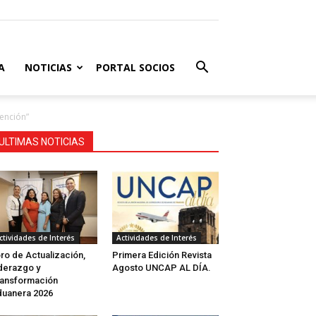
A
NOTICIAS
PORTAL SOCIOS
ención”
ULTIMAS NOTICIAS
ctividades de Interés
Actividades de Interés
ro de Actualización,
Primera Edición Revista
derazgo y
Agosto UNCAP AL DÍA.
ansformación
uanera 2026