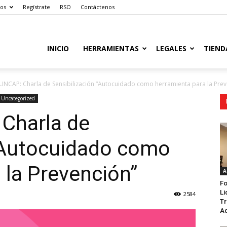
os
Regístrate
RSO
Contáctenos
INICIO
HERRAMIENTAS
LEGALES
TIEND
UNCAP: Charla de Sensibilización “Autocuidado como herramienta para la Prev
Uncategorized
Charla de
 “Autocuidado como
 la Prevención”
A
Fo
Li
2584
Tr
Ad