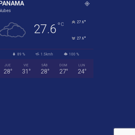
PANAMA
Nubes
°
27.6
°
C
27.6
°
27.6
89 %
1.5kmh
100 %
JUE
VIE
SÁB
DOM
LUN
28
°
31
°
28
°
27
°
24
°