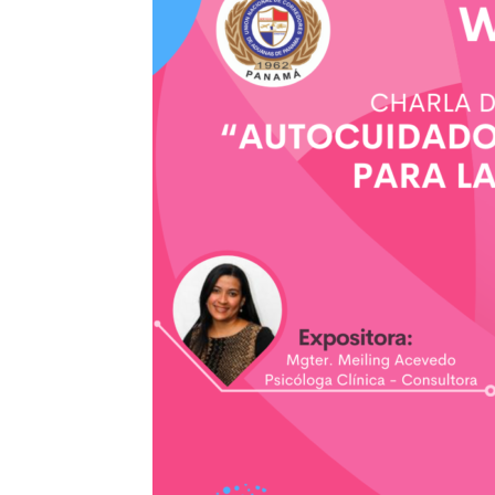
de
Aduana
de
Panamá