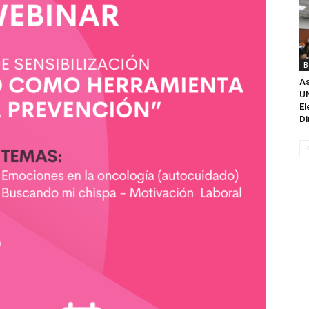
B
As
UN
El
Di