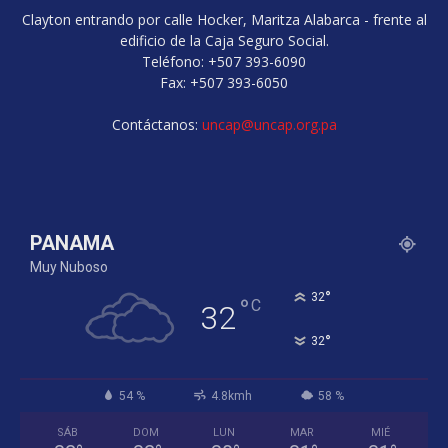
Clayton entrando por calle Hocker, Maritza Alabarca - frente al
edificio de la Caja Seguro Social.
Teléfono: +507 393-6090
Fax: +507 393-6050
Contáctanos:
uncap@uncap.org.pa
PANAMA
Muy Nuboso
°
32
°
C
32
°
32
54 %
4.8kmh
58 %
SÁB
DOM
LUN
MAR
MIÉ