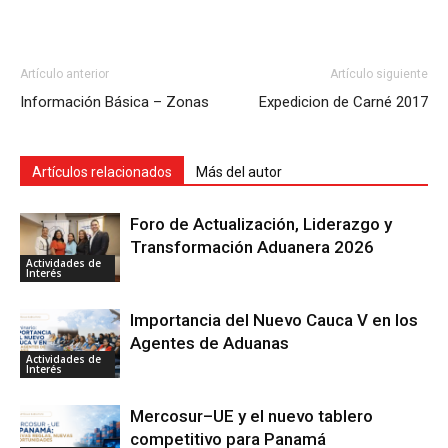
Artículo anterior
Artículo siguiente
Información Básica – Zonas
Expedicion de Carné 2017
Artículos relacionados
Más del autor
Foro de Actualización, Liderazgo y
Transformación Aduanera 2026
Actividades de
Interés
Importancia del Nuevo Cauca V en los
Agentes de Aduanas
Actividades de
Interés
Mercosur–UE y el nuevo tablero
competitivo para Panamá