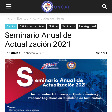
Inicio
Eventos
Actividades de Interés
Eventos
Actividades de Interés
Noticias
Seminarios
Uncategorized
Seminario Anual de
Actualización 2021
Por
Uncap
-
febrero 9, 2021
4764