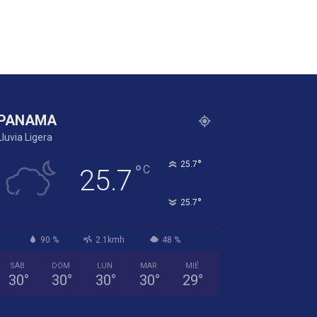
PANAMA
Lluvia Ligera
°
25.7
°
C
25.7
°
25.7
90 %
2.1kmh
48 %
SÁB
DOM
LUN
MAR
MIÉ
30
°
30
°
30
°
30
°
29
°