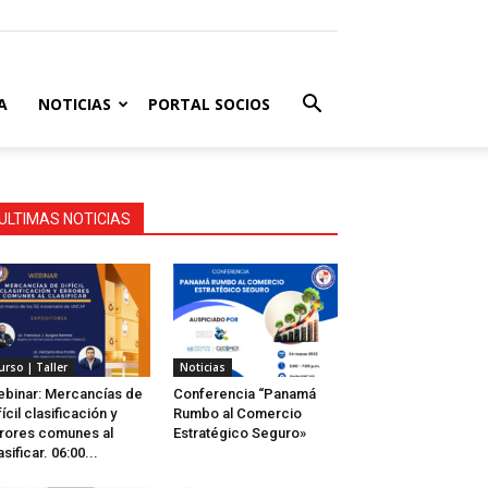
A
NOTICIAS
PORTAL SOCIOS
ULTIMAS NOTICIAS
urso | Taller
Noticias
binar: Mercancías de
Conferencia “Panamá
fícil clasificación y
Rumbo al Comercio
rores comunes al
Estratégico Seguro»
asificar. 06:00...