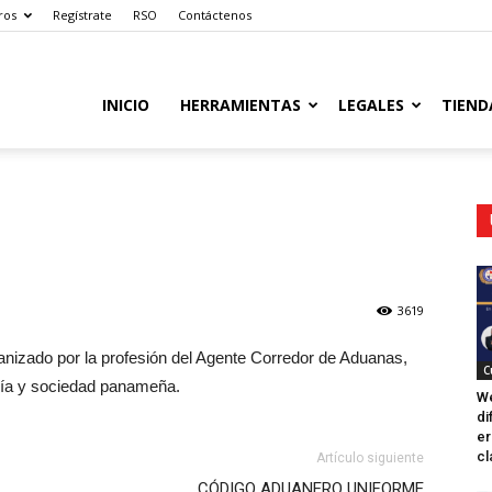
ros
Regístrate
RSO
Contáctenos
INICIO
HERRAMIENTAS
LEGALES
TIEND
3619
anizado por la profesión del Agente Corredor de Aduanas,
C
ía y sociedad panameña.
We
di
er
cl
Artículo siguiente
CÓDIGO ADUANERO UNIFORME