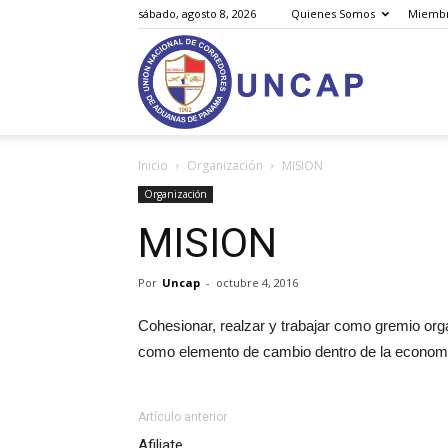
sábado, agosto 8, 2026
Quienes Somos
Miemb
Unión
Inicio
Organización
MISION
Nacional
Organización
MISION
Por
Uncap
-
octubre 4, 2016
de
Cohesionar, realzar y trabajar como gremio org
como elemento de cambio dentro de la econom
Corredores
Artículo anterior
Afiliate