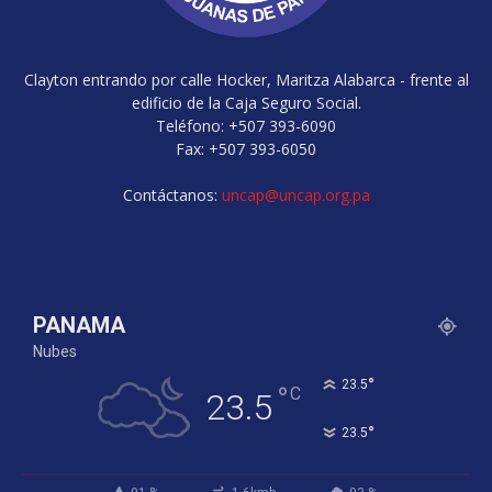
Clayton entrando por calle Hocker, Maritza Alabarca - frente al
edificio de la Caja Seguro Social.
Teléfono: +507 393-6090
Fax: +507 393-6050
Contáctanos:
uncap@uncap.org.pa
PANAMA
Nubes
°
23.5
°
C
23.5
°
23.5