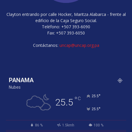
Clayton entrando por calle Hocker, Maritza Alabarca - frente al
edificio de la Caja Seguro Social.
Teléfono: +507 393-6090
Fax: +507 393-6050
Contáctanos:
uncap@uncap.org.pa
PANAMA
Nubes
°
25.5
°
C
25.5
°
25.5
86 %
1.5kmh
100 %